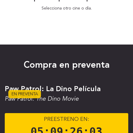
Selecciona otro cine o día.
Compra en preventa
Paw Patrol: La Dino Película
EN PREVENTA
Paw Patrol: The Dino Movie
PREESTRENO EN:
05
:
09
:
26
:
03