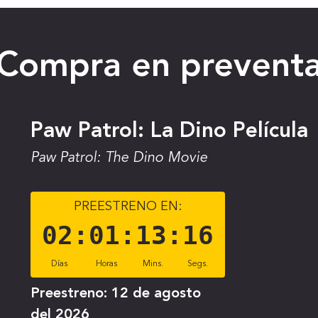
Compra en prevent
Paw Patrol: La Dino Película
Paw Patrol: The Dino Movie
PREESTRENO EN:
02
:
01
:
13
:
15
Días
Horas
Mins.
Segs.
Preestreno:
12 de agosto
del 2026