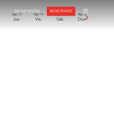
INICIAR SESIÓN
REGISTRARSE
Ago 13
Ago 14
Ago 15
Ago 16
Ago 17
Jue.
Vie.
Sáb.
Dom.
Lun.