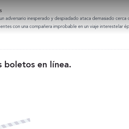
s
n adversario inesperado y despiadado ataca demasiado cerca de c
entes con una compañera improbable en un viaje interestelar épi
 boletos en línea.