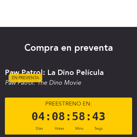
Compra en preventa
Paw Patrol: La Dino Película
EN PREVENTA
Paw Patrol: The Dino Movie
PREESTRENO EN:
04
:
08
:
58
:
43
Días
Horas
Mins.
Segs.