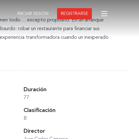
INICIAR SESIÓN
REGISTRARSE
 tienen todo… excepto propósito. En un arranque
surdo: robar un restaurante para financiar sus
a experiencia transformadora cuando un inesperado
Duración
77
Clasificación
B
Director