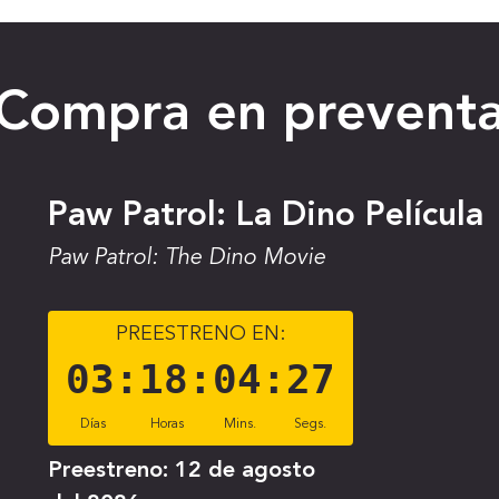
Compra en prevent
Paw Patrol: La Dino Película
Paw Patrol: The Dino Movie
PREESTRENO EN:
03
:
18
:
04
:
26
Días
Horas
Mins.
Segs.
Preestreno:
12 de agosto