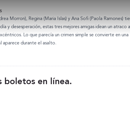
s
drea Morron), Regina (Maria Islas) y Ana Sofi (Paola Ramones)
día y desesperación, estas tres mejores amigas idean un atraco ab
xcéntricos. Lo que parecía un crimen simple se convierte en un
 aparece durante el asalto.
 boletos en línea.