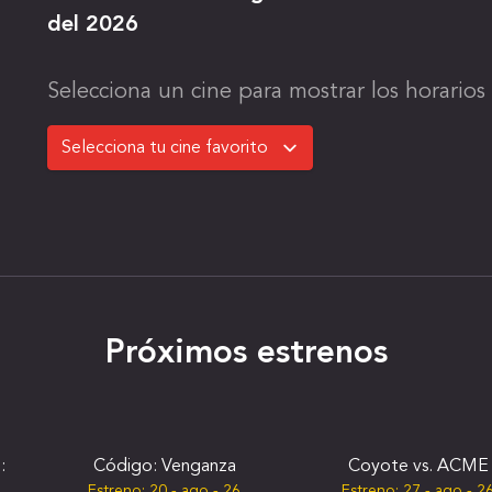
del 2026
Selecciona un cine para mostrar los horarios 
Próximos estrenos
:
Código: Venganza
Coyote vs. ACME
Estreno:
20 - ago - 26
Estreno:
27 - ago - 2