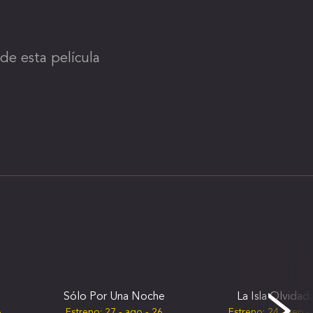
de esta película
Sólo Por Una Noche
La Isla Olvidad
6
Estreno:
27 - ago - 26
Estreno:
24 - sep -