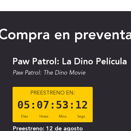
Compra en prevent
Paw Patrol: La Dino Película
Paw Patrol: The Dino Movie
PREESTRENO EN:
05
:
07
:
53
:
11
Días
Horas
Mins.
Segs.
Preestreno:
12 de agosto