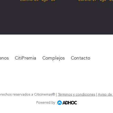
enos
CitiPremia
Complejos
Contacto
rechos reservados a Citicinemas® |
Términos y condiciones
|
Aviso de 
Powered by