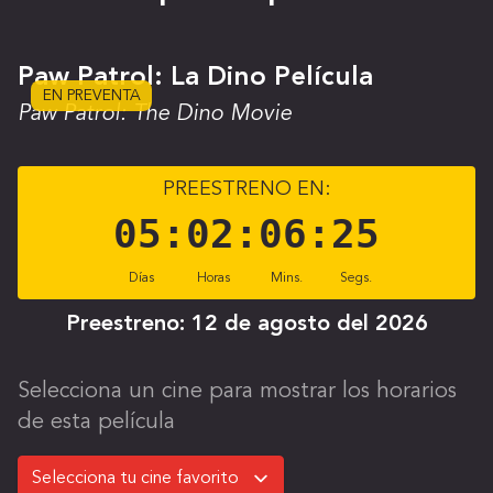
Paw Patrol: La Dino Película
EN PREVENTA
Paw Patrol: The Dino Movie
PREESTRENO EN:
05
:
02
:
06
:
24
Días
Horas
Mins.
Segs.
Preestreno:
12 de agosto del 2026
Selecciona un cine para mostrar los horarios
de esta película